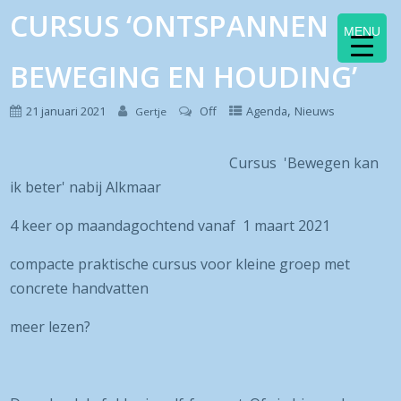
CURSUS ‘ONTSPANNEN IN
MENU
BEWEGING EN HOUDING’
,
21 januari 2021
Off
Agenda
Nieuws
Gertje
Cursus 'Bewegen kan
ik beter' nabij Alkmaar
4 keer op maandagochtend vanaf 1 maart 2021
compacte praktische cursus voor kleine groep met
concrete handvatten
meer lezen?