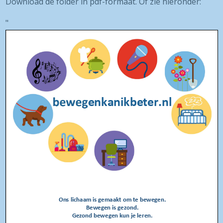
Download de folder
in pdf-formaat. Of zie hieronder:
"